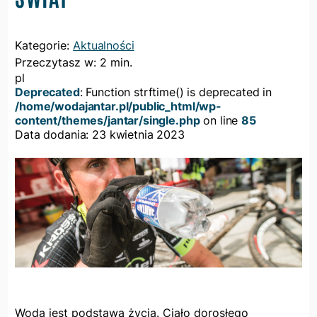
Categories
Kategorie:
Aktualności
Przeczytasz w: 2 min.
pl
Deprecated
: Function strftime() is deprecated in
/home/wodajantar.pl/public_html/wp-
content/themes/jantar/single.php
on line
85
Data dodania: 23 kwietnia 2023
Woda jest podstawą życia. Ciało dorosłego