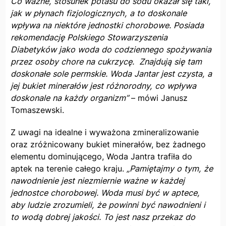
Co ważne, stosunek potasu do sodu okazał się taki,
jak w płynach fizjologicznych, a to doskonale
wpływa na niektóre jednostki chorobowe. Posiada
rekomendację Polskiego Stowarzyszenia
Diabetyków jako woda do codziennego spożywania
przez osoby chore na cukrzycę. Znajdują się tam
doskonałe sole permskie. Woda Jantar jest czysta, a
jej bukiet minerałów jest różnorodny, co wpływa
doskonale na każdy organizm”
– mówi Janusz
Tomaszewski.
Z uwagi na idealne i wyważona zmineralizowanie
oraz zróżnicowany bukiet minerałów, bez żadnego
elementu dominującego, Woda Jantra trafiła do
aptek na terenie całego kraju.
„Pamiętajmy o tym, że
nawodnienie jest niezmiernie ważne w każdej
jednostce chorobowej. Woda musi być w aptece,
aby ludzie zrozumieli, że powinni być nawodnieni i
to wodą dobrej jakości. To jest nasz przekaz do