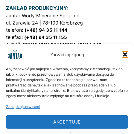
ZAKŁAD PRODUKCYJNY:
Jantar Wody Mineralne Sp. z o.o.
ul. Żurawia 24 | 78-100 Kołobrzeg
telefon:
(+48) 94 35 11 144
telefax:
(+48) 94 35 11 155
e-mail:
WODAJANTAR@WODAJANTAR.PL
Zarządzaj zgodą
DYSTRYBUCJA
Jantar Dystrybucja Sp. z o.o.ul.
Aby zapewnić jak najlepsze wrażenia, korzystamy z technologii, takich
Żurawia 24 | 78-100 Kołobrzeg
jak pliki cookie, do przechowywania i/lub uzyskiwania dostępu do
informacji o urządzeniu. Zgoda na te technologie pozwoli nam
telefon:
(+48) 698 863 862
przetwarzać dane, takie jak zachowanie podczas przeglądania lub
e-mail:
BIURO@JANTARDYSTRYBUCJA.PL
unikalne identyfikatory na tej stronie. Brak wyrażenia zgody lub wycofanie
zgody może niekorzystnie wpłynąć na niektóre cechy i funkcje.
Polityka prywatności
Zarządzaj serwisami
Polityka ciasteczek
AKCEPTUJĘ