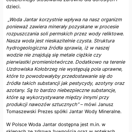
dzieci.
„Woda Jantar korzystnie wpływa na nasz organizm
ponieważ zawiera minerały pozyskane w procesie
rozpuszczania soli permskich przez wody reliktowe.
Nasza woda jest nieskazitelnie czysta. Struktura
hydrogeologiczna źródła sprawia, iż w naszej
wodzie nie znajdują się metale ciężkie czy
pierwiastki promieniotwórcze. Dodatkowo na terenie
Uzdrowiska Kołobrzeg nie występują pola uprawne,
które to powodowałyby przedostawanie się do
źródła takich substancji jak pestycydy, azotyny oraz
azotany. Są to bardzo niebezpieczne substancje,
które są wykorzystywane między innymi przy
produkcji nawozów sztucznych”
– mówi Janusz
Tomaszewski Prezes spółki Jantar Wody Mineralne.
W Polsce Woda Jantar dostępna jest m.in. w
sklepach ze zdrową żywnością oraz w aptekach.