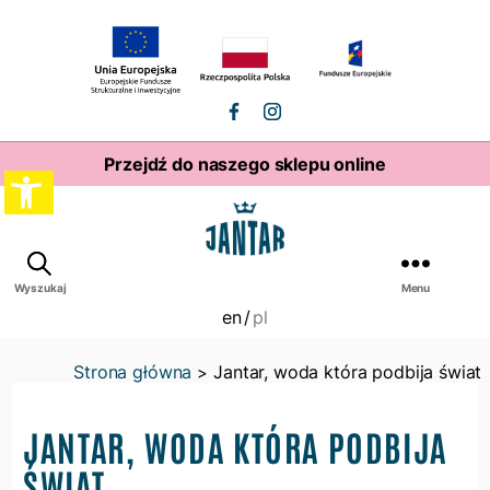
profil
profil
facebook
instagram
Przejdź do naszego sklepu online
Open
toolbar
Woda
Wyszukaj
Menu
Jantar
en
pl
Strona główna
Jantar, woda która podbija świat
>
JANTAR, WODA KTÓRA PODBIJA
ŚWIAT