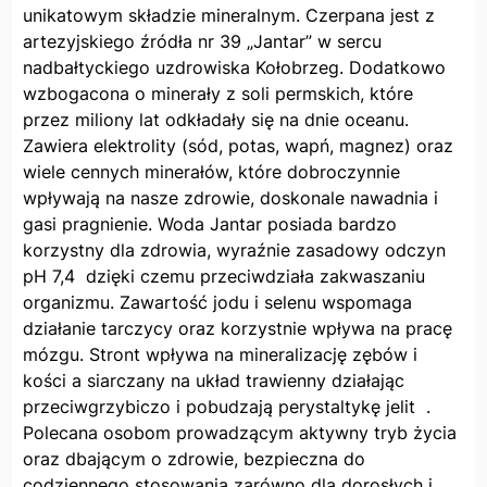
unikatowym składzie mineralnym. Czerpana jest z
artezyjskiego źródła nr 39 „Jantar” w sercu
nadbałtyckiego uzdrowiska Kołobrzeg. Dodatkowo
wzbogacona o minerały z soli permskich, które
przez miliony lat odkładały się na dnie oceanu.
Zawiera elektrolity (sód, potas, wapń, magnez) oraz
wiele cennych minerałów, które dobroczynnie
wpływają na nasze zdrowie, doskonale nawadnia i
gasi pragnienie. Woda Jantar posiada bardzo
korzystny dla zdrowia, wyraźnie zasadowy odczyn
pH 7,4 dzięki czemu przeciwdziała zakwaszaniu
organizmu. Zawartość jodu i selenu wspomaga
działanie tarczycy oraz korzystnie wpływa na pracę
mózgu. Stront wpływa na mineralizację zębów i
kości a siarczany na układ trawienny działając
przeciwgrzybiczo i pobudzają perystaltykę jelit .
Polecana osobom prowadzącym aktywny tryb życia
oraz dbającym o zdrowie, bezpieczna do
codziennego stosowania zarówno dla dorosłych i