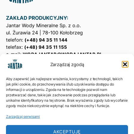
ZAKŁAD PRODUKCYJNY:
Jantar Wody Mineralne Sp. z o.o.
ul. Żurawia 24 | 78-100 Kołobrzeg
telefon:
(+48) 94 35 11 144
telefax:
(+48) 94 35 11 155
e-mail:
WODAJANTAR@WODAJANTAR.PL
Zarządzaj zgodą
DYSTRYBUCJA
Jantar Dystrybucja Sp. z o.o.ul.
Aby zapewnić jak najlepsze wrażenia, korzystamy z technologii, takich
jak pliki cookie, do przechowywania i/lub uzyskiwania dostępu do
Żurawia 24 | 78-100 Kołobrzeg
informacji o urządzeniu. Zgoda na te technologie pozwoli nam
telefon:
(+48) 698 863 862
przetwarzać dane, takie jak zachowanie podczas przeglądania lub
e-mail:
BIURO@JANTARDYSTRYBUCJA.PL
unikalne identyfikatory na tej stronie. Brak wyrażenia zgody lub wycofanie
zgody może niekorzystnie wpłynąć na niektóre cechy i funkcje.
Polityka prywatności
Zarządzaj serwisami
Polityka ciasteczek
AKCEPTUJĘ