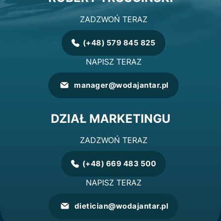
ZADZWOŃ TERAZ
(+48) 579 845 825
Numer
telefonu
NAPISZ TERAZ
do
działu
manager@wodajantar.pl
sprzedaży
Adres
email
do
DZIAŁ MARKETINGU
działu
sprzedaży
ZADZWOŃ TERAZ
(+48) 669 483 500
Numer
telefonu
NAPISZ TERAZ
do
działu
dietician@wodajantar.pl
marketingu
Adres
email