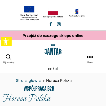
profil
profil
facebook
instagram
Przejdź do naszego sklepu online
Open
toolbar
Woda
Wyszukaj
Menu
Jantar
en
pl
Strona główna
Horeca Polska
>
WSPÓŁPRACA B2B
Horeca Polska